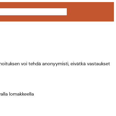
Telegram
Instagram
LinkedIn
TikTok
Galleria
Yhteystiedot
Ilmoituksen voi tehdä anonyymisti, eivätkä vastaukset
valla lomakkeella