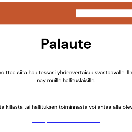
Kilta
Opiskelu
Fuksit
Palaute
lmoittaa siitä halutessasi yhdenvertaisuusvastaavalle. 
näy muille hallituslaisille.
Ilmoita epäasiallisesta käytöksestä
ta killasta tai hallituksen toiminnasta voi antaa alla ole
Anna palautetta hallitukselle