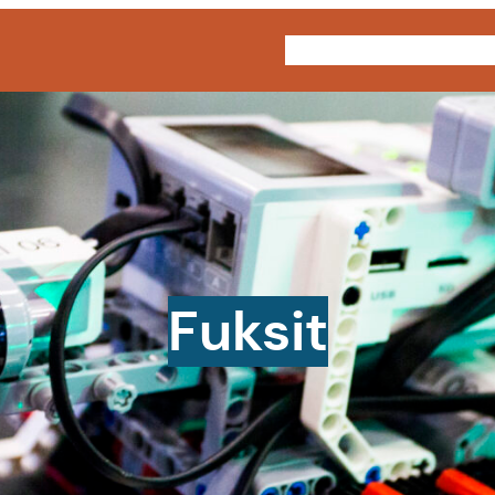
Kilta
Opiskelu
Fuksit
Fuksit