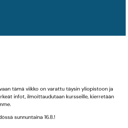
, vaan tämä viikko on varattu täysin yliopistoon ja
keät infot, ilmoittaudutaan kursseille, kierretään
iimme.
dössä sunnuntaina 16.8.!