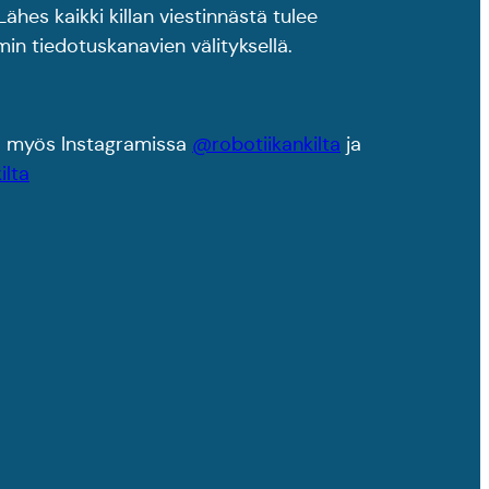
Lähes kaikki killan viestinnästä tulee
n tiedotuskanavien välityksellä.
aa myös Instagramissa
@robotiikankilta
ja
ilta