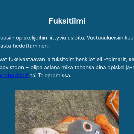
Fuksitiimi
a uusiin opiskelijoihin liittyviä asioita. Vastuualueisii
asta tiedottaminen.
at fuksivastaavan ja fuksitoimihenkilöt eli -toimarit, s
staavistoon – olipa asiana mikä tahansa aina opiskelija
@robokilta.fi
tai Telegramissa.