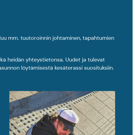
n kuuluu mm. tuutoroinnin johtaminen, tapahtumien
ekä heidän yhteystietonsa. Uudet ja tulevat
-asunnon löytämisestä kesäterassi suosituksiin.