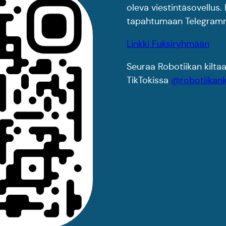
oleva viestintäsovellus. 
tapahtumaan Telegrammi
Linkki Fuksiryhmään
Seuraa Robotiikan kilt
TikTokissa
@robotiikank