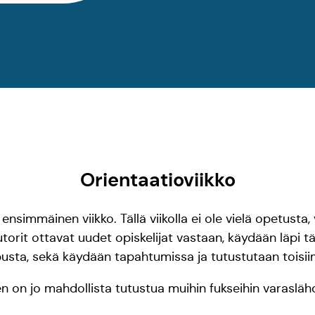
Orientaatioviikko
n ensimmäinen viikko. Tällä viikolla ei ole vielä opetusta
orit ottavat uudet opiskelijat vastaan, käydään läpi tär
sta, sekä käydään tapahtumissa ja tutustutaan tois
n on jo mahdollista tutustua muihin fukseihin varasläh