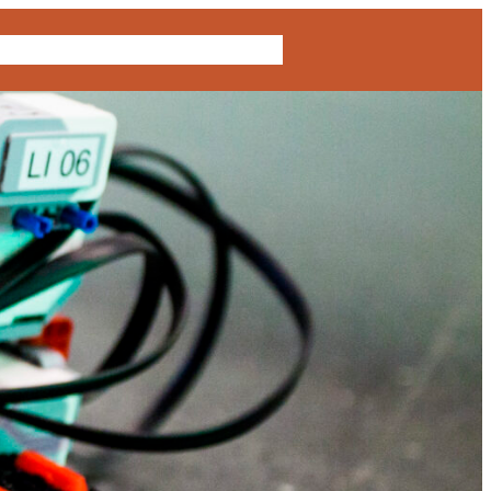
Telegram
Instagram
LinkedIn
TikTok
Galleria
Yhteystiedot