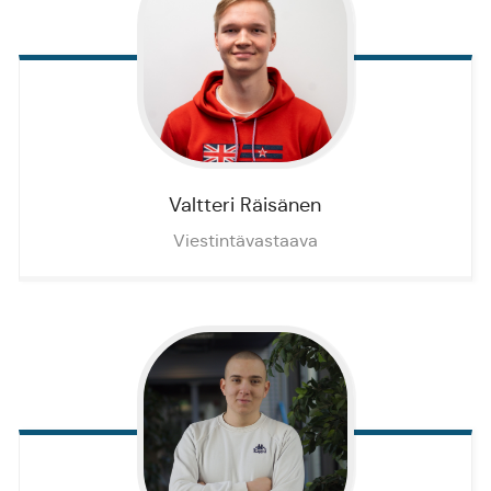
Valtteri
Räisänen
Viestintävastaava