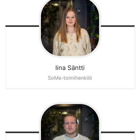
Iina
Säntti
SoMe-toimihenkilö