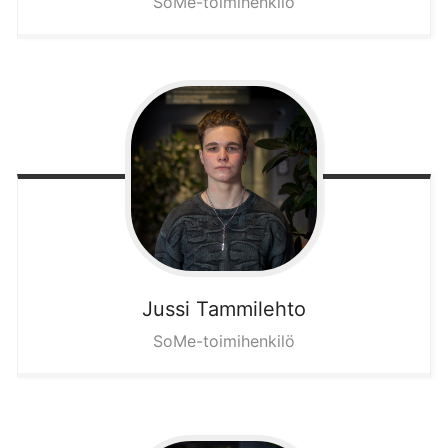
SoMe-toimihenkilö
Jussi
Tammilehto
SoMe-toimihenkilö